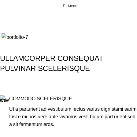
Menu
Portfolio
Home
Portfolio
Rhoncus quisque sollicitudin
ULLAMCORPER CONSEQUAT
PULVINAR SCELERISQUE
COMMODO SCELERISQUE.
Ut a parturient ad vestibulum lectus varius dignistami sarim
fusce mi pos uere ante vivamus vesti bulum part urient sed
a sit fermentum eros.