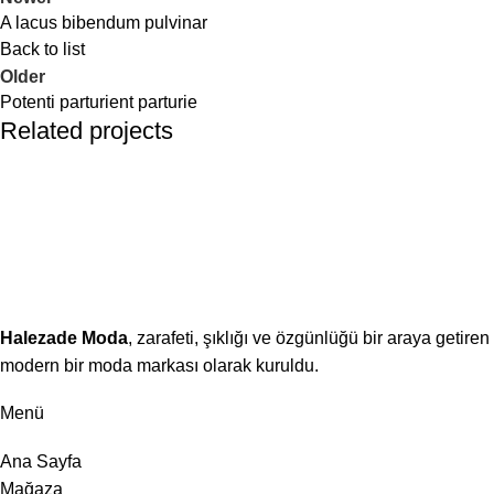
A lacus bibendum pulvinar
Back to list
Older
Potenti parturient parturie
Related projects
Decor
Et vestibulum quis a suspendisse
Halezade Moda
, zarafeti, şıklığı ve özgünlüğü bir araya getiren
modern bir moda markası olarak kuruldu.
Menü
Ana Sayfa
Mağaza