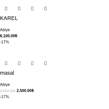
KAREL
Abiye
6,100.00
₺
-17%
masal
Abiye
2,500.00
₺
3,000.00
₺
-17%