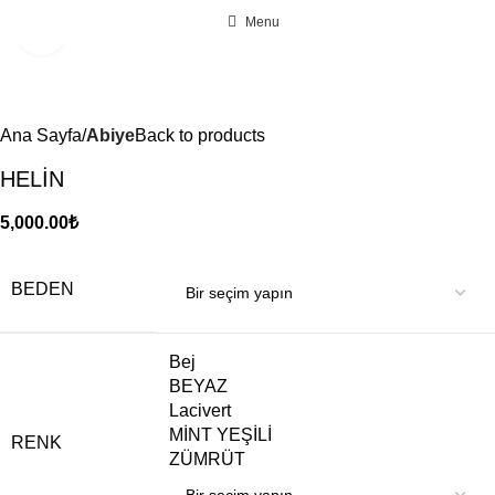
Menu
Click to enlarge
Ana Sayfa
Abiye
Back to products
HELİN
5,000.00
₺
BEDEN
Bej
BEYAZ
Lacivert
MİNT YEŞİLİ
RENK
ZÜMRÜT