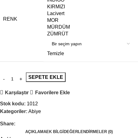
KIRMIZI
Lacivert
RENK
MOR
MÜRDÜM
ZÜMRÜT
Temizle
SEPETE EKLE
Karşılaştır
Favorilere Ekle
Stok kodu:
1012
Kategoriler:
Abiye
Share:
AÇIKLAMA
EK BILGI
DEĞERLENDIRMELER (0)